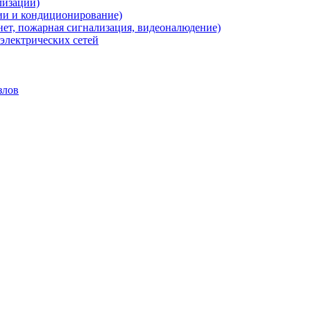
лизации)
ии и кондиционирование)
нет, пожарная сигнализация, видеоналюдение)
электрических сетей
злов