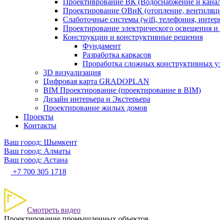
Проективрование ВК (Водоснабжение и кана
Проектирование ОВиК (отопление, вентиляц
Слаботочные системы (wifi, телефония, интер
Проектирование электрического освещения и 
Конструкции и конструктивные решения
Фундамент
Разработка каркасов
Проработка сложных конструктивных у
3D визуализация
Цифровая карта GRADOPLAN
BIM Проектирование (проектирование в BIM)
Дизайн интерьера и Экстерьера
Проектирование жилых домов
Проекты
Контакты
Ваш город: Шымкент
Ваш город: Алматы
Ваш город: Астана
+7 700 305 1718
Смотреть видео
Проектирование промышленных объектов