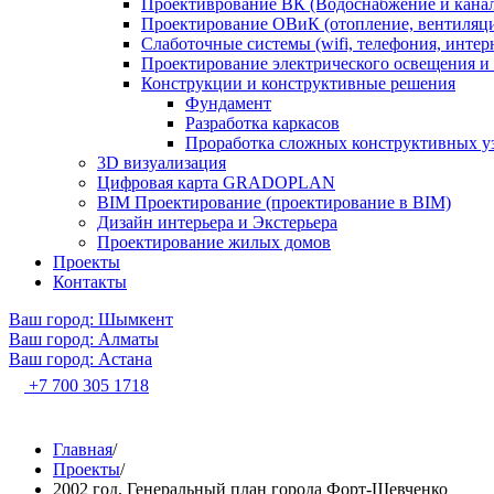
Проективрование ВК (Водоснабжение и кана
Проектирование ОВиК (отопление, вентиляц
Слаботочные системы (wifi, телефония, интер
Проектирование электрического освещения и 
Конструкции и конструктивные решения
Фундамент
Разработка каркасов
Проработка сложных конструктивных у
3D визуализация
Цифровая карта GRADOPLAN
BIM Проектирование (проектирование в BIM)
Дизайн интерьера и Экстерьера
Проектирование жилых домов
Проекты
Контакты
Ваш город: Шымкент
Ваш город: Алматы
Ваш город: Астана
+7 700 305 1718
Главная
/
Проекты
/
2002 год, Генеральный план города Форт-Шевченко