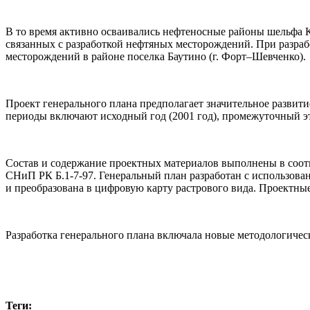
В то время активно осваивались нефтеносные районы шельфа Ка
связанных с разработкой нефтяных месторождений. При разраб
месторождений в районе поселка Баутино (г. Форт–Шевченко).
Проект генерального плана предполагает значительное разви
периоды включают исходный год (2001 год), промежуточный этап
Состав и содержание проектных материалов выполнены в соотв
СНиП РК Б.1-7-97. Генеральный план разработан с использов
и преобразована в цифровую карту растрового вида. Проектн
Разработка генерального плана включала новые методологичес
Теги: