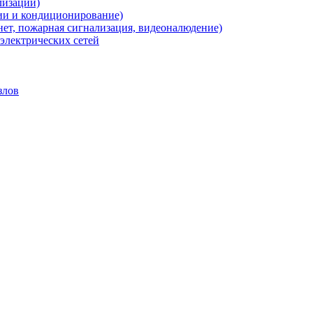
лизации)
ии и кондиционирование)
нет, пожарная сигнализация, видеоналюдение)
электрических сетей
злов