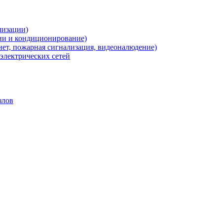
лизации)
ии и кондиционирование)
нет, пожарная сигнализация, видеоналюдение)
электрических сетей
злов