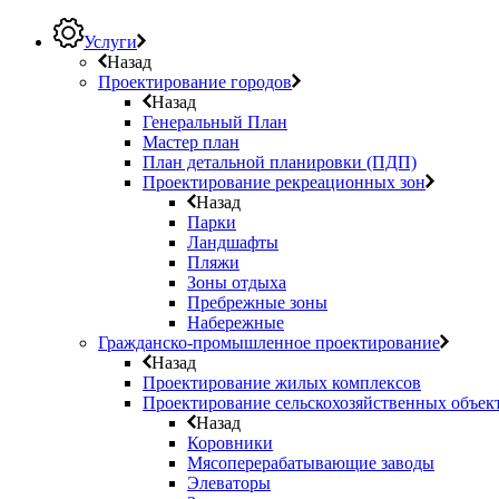
Услуги
Назад
Проектирование городов
Назад
Генеральный План
Мастер план
План детальной планировки (ПДП)
Проектирование рекреационных зон
Назад
Парки
Ландшафты
Пляжи
Зоны отдыха
Пребрежные зоны
Набережные
Гражданско-промышленное проектирование
Назад
Проектирование жилых комплексов
Проектирование сельскохозяйственных объек
Назад
Коровники
Мясоперерабатывающие заводы
Элеваторы