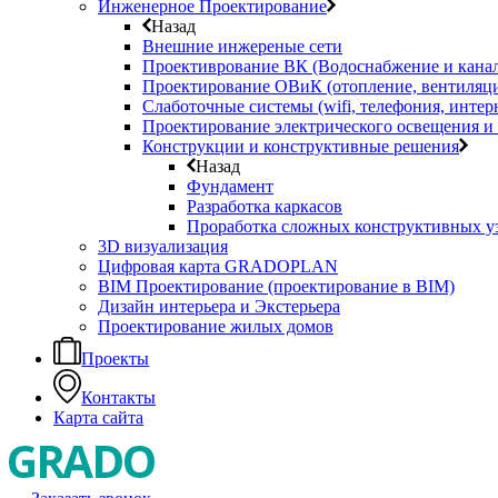
Инженерное Проектирование
Назад
Внешние инжереные сети
Проективрование ВК (Водоснабжение и кана
Проектирование ОВиК (отопление, вентиляц
Слаботочные системы (wifi, телефония, интер
Проектирование электрического освещения и 
Конструкции и конструктивные решения
Назад
Фундамент
Разработка каркасов
Проработка сложных конструктивных у
3D визуализация
Цифровая карта GRADOPLAN
BIM Проектирование (проектирование в BIM)
Дизайн интерьера и Экстерьера
Проектирование жилых домов
Проекты
Контакты
Карта сайта