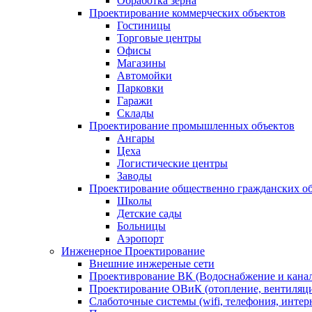
Обработка зерна
Проектирование коммерческих объектов
Гостиницы
Торговые центры
Офисы
Магазины
Автомойки
Парковки
Гаражи
Склады
Проектирование промышленных объектов
Ангары
Цеха
Логистические центры
Заводы
Проектирование общественно гражданских о
Школы
Детские сады
Больницы
Аэропорт
Инженерное Проектирование
Внешние инжереные сети
Проективрование ВК (Водоснабжение и кана
Проектирование ОВиК (отопление, вентиляц
Слаботочные системы (wifi, телефония, интер