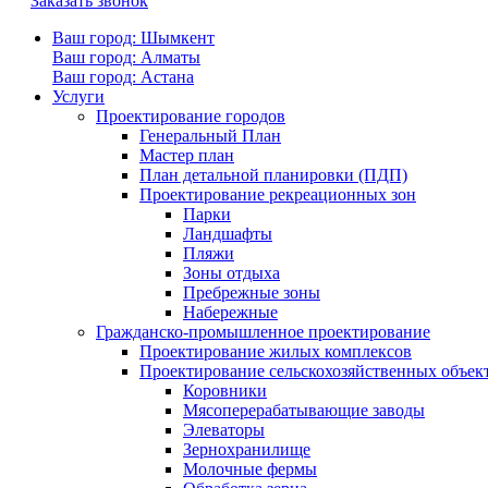
Заказать звонок
Ваш город: Шымкент
Ваш город: Алматы
Ваш город: Астана
Услуги
Проектирование городов
Генеральный План
Мастер план
План детальной планировки (ПДП)
Проектирование рекреационных зон
Парки
Ландшафты
Пляжи
Зоны отдыха
Пребрежные зоны
Набережные
Гражданско-промышленное проектирование
Проектирование жилых комплексов
Проектирование сельскохозяйственных объек
Коровники
Мясоперерабатывающие заводы
Элеваторы
Зернохранилище
Молочные фермы