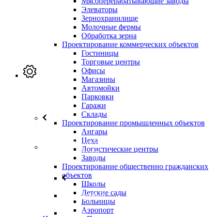
Мясоперерабатывающие заводы
Элеваторы
Зернохранилище
Молочные фермы
Обработка зерна
Проектирование коммерческих объектов
Гостиницы
Торговые центры
Офисы
Магазины
Автомойки
Услуги
Парковки
Гаражи
Склады
Проектирование промышленных объектов
Назад
Ангары
Цеха
Проектирование
Логистические центры
городов
Заводы
Проектирование общественно гражданских
объектов
Школы
Назад
Детские сады
Генеральный
Больницы
План
Аэропорт
Мастер