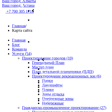
Ваш город: Алматы
Ваш город: Астана
+7 700 305 1718
Назад
Проектирование
жилых
Главная
/
комплексов
Карта сайта
Проектирование
Главная
сельскохозяйственных
Блог
объектов
Команда
Услуги (54)
Проектирование городов (10)
Генеральный План
Назад
Мастер план
Коровники
План детальной планировки (ПДП)
Мясоперерабатывающие
Проектирование рекреационных зон (6)
заводы
Парки
Элеваторы
Ландшафты
Зернохранилище
Пляжи
Молочные
Зоны отдыха
фермы
Пребрежные зоны
Обработка
Набережные
зерна
Гражданско-промышленное проектирование (27)