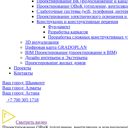
Проективрование ВК (Водоснабжение и кана
Проектирование ОВиК (отопление, вентиляц
Слаботочные системы (wifi, телефония, интер
Проектирование электрического освещения и 
Конструкции и конструктивные решения
Фундамент
Разработка каркасов
Проработка сложных конструктивных у
3D визуализация
Цифровая карта GRADOPLAN
BIM Проектирование (проектирование в BIM)
Дизайн интерьера и Экстерьера
Проектирование жилых домов
Проекты
Контакты
Ваш город: Шымкент
Ваш город: Алматы
Ваш город: Астана
+7 700 305 1718
Смотреть видео
Проектирование ОВиК (отопление, вентиляции и кондициони