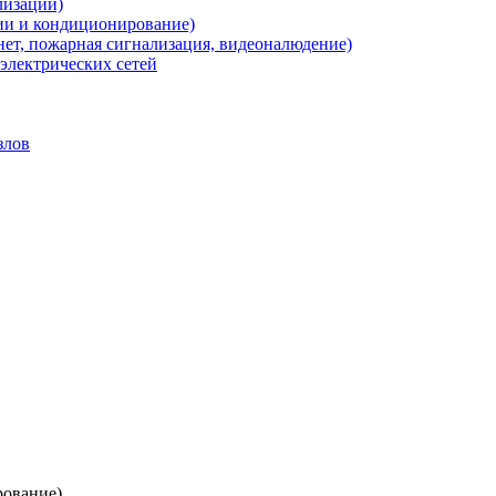
лизации)
ии и кондиционирование)
нет, пожарная сигнализация, видеоналюдение)
электрических сетей
злов
рование)