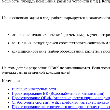
мощность, площадь помещения, размеры устройств и т.д.). Ког
Наша основная задача в ходе работы варьируется в зависимости
отопление: теплотехнический расчет, замеры, учет потери
вентиляция: воздух должен соответствовать санитарным 
кондиционирование: выбор оборудования, расчеты, выб
На этом детали разработки ОВиК не заканчиваются. Если хотит
менеджерам за детальной консультацией.
Категории
Внешние инжереные сети
Проективрование ВК (Водоснабжение и канализации)
Проектирование ОВиК (отопление, вентиляции и конди
Слаботочные системы (wifi, телефония, интернет, пожар
Проектирование электрического освещения и электричес