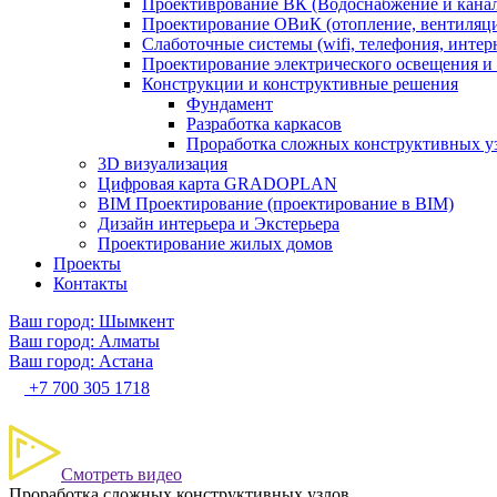
Проективрование ВК (Водоснабжение и кана
Проектирование ОВиК (отопление, вентиляц
Слаботочные системы (wifi, телефония, интер
Проектирование электрического освещения и 
Конструкции и конструктивные решения
Фундамент
Разработка каркасов
Проработка сложных конструктивных у
3D визуализация
Цифровая карта GRADOPLAN
BIM Проектирование (проектирование в BIM)
Дизайн интерьера и Экстерьера
Проектирование жилых домов
Проекты
Контакты
Ваш город: Шымкент
Ваш город: Алматы
Ваш город: Астана
+7 700 305 1718
Смотреть видео
Проработка сложных конструктивных узлов