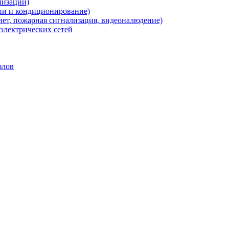
лизации)
ии и кондиционирование)
нет, пожарная сигнализация, видеоналюдение)
электрических сетей
злов