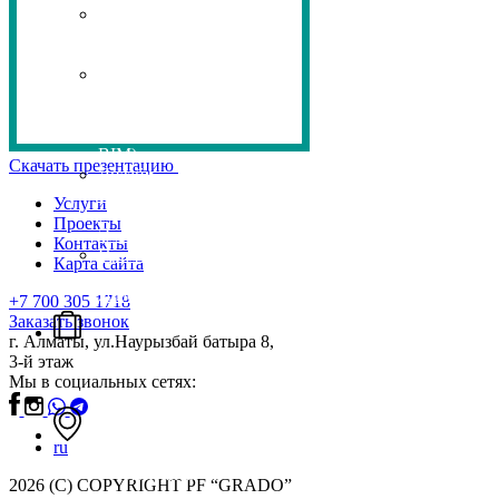
Цифровая
карта
GRADOPLAN
BIM
Проектирование
(проектирование
в
BIM)
Скачать презентацию
Дизайн
интерьера
Услуги
и
Проекты
Экстерьера
Контакты
Проектирование
Карта сайта
жилых
домов
+7 700 305 1718
Заказать звонок
г. Алматы, ул.Наурызбай батыра 8,
3-й этаж
Проекты
Мы в социальных сетях:
ru
Контакты
2026 (С) COPYRIGHT PF “GRADO”