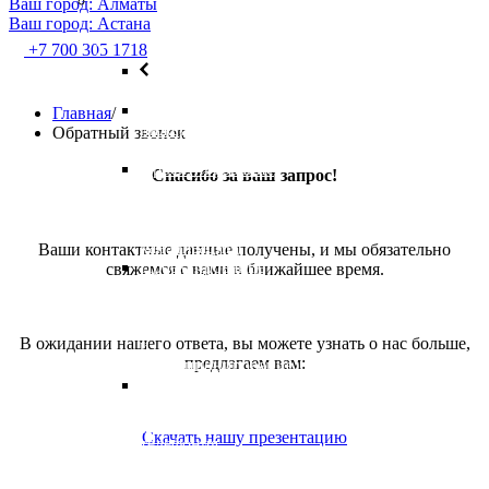
Ваш город: Алматы
Проектирование
Ваш город: Астана
+7 700 305 1718
Назад
Внешние
Главная
/
инжереные
Обратный звонок
сети
Проективрование
Спасибо за ваш запрос!
ВК
(Водоснабжение
и
канализации)
Ваши контактные данные получены, и мы обязательно
Проектирование
свяжемся с вами в ближайшее время.
ОВиК
(отопление,
вентиляции
В ожидании нашего ответа, вы можете узнать о нас больше,
и
предлагаем вам:
кондиционирование)
Слаботочные
системы
(wifi,
Скачать нашу презентацию
телефония,
интернет,
пожарная