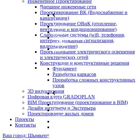
Инженерное Проектирование
Внешние инжереные сети
Проективрование ВК (Водоснабжение и
канализации)
Назад
Проектирование ОВиК (отопление,
Ангары
вентиляции и кондиционирование)
Цеха
Слаботочные системы (wifi, телефония,
Логистические
интернет, пожарная сигнализация,
центры
видеоналюдение)
Заводы
Проектирование электрического освещения
и электрических сетей
Проектирование
Конструкции и конструктивные решения
общественно
Фундамент
гражданских
Разработка каркасов
объектов
Проработка сложных конструктивных
узлов
3D визуализация
Цифровая карта GRADOPLAN
Назад
BIM Проектирование (проектирование в BIM)
Школы
Дизайн интерьера и Экстерьера
Детские
Проектирование жилых домов
сады
Проекты
Больницы
Контакты
Аэропорт
Ваш город: Шымкент
Инженерное