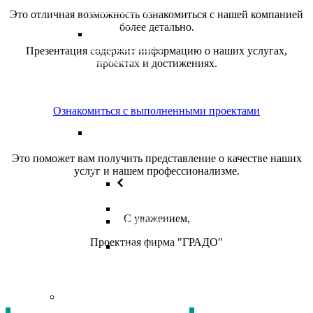
сигнализация,
Это отличная возможность ознакомиться с нашей компанией
видеоналюдение)
более детально.
Проектирование
электрического
Презентация содержит информацию о наших услугах,
освещения
проектах и достижениях.
и
электрических
сетей
Ознакомиться с выполненными проектами
Конструкции и
конструктивные
решения
Это поможет вам получить представление о качестве наших
услуг и нашем профессионализме.
Назад
Фундамент
С уважением,
Разработка
каркасов
Проектная фирма "ГРАДО"
Проработка
сложных
конструктивных
узлов
3D
визуализация