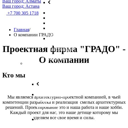
Ваш город: Алматы
Ваш город: Астана
Назад
Парки
+7 700 305 1718
Ландшафты
Пляжи
Зоны
Главная
/
отдыха
О компании ГРАДО
Пребрежные
зоны
Проектная фирма "ГРАДО" -
Набережные
О компании
Гражданско-
промышленное
проектирование
Кто мы
Назад
Проектирование
Мы являемся архитектурно-проектной компанией, в чьей
жилых
компетенции разработка и реализация смелых архитектурных
комплексов
решений. Проектирование это и наша работа и наше хобби.
Каждый проект для нас, это наше детище которому мы
Проектирование
уделяем все свое время и силы.
сельскохозяйственных
объектов