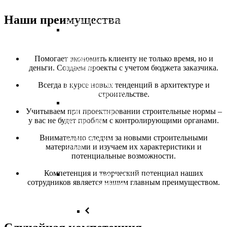
вентиляции
и
Наши преимущества
кондиционирование)
Слаботочные
системы
(wifi,
телефония,
Помогает экономить клиенту не только время, но и
интернет,
деньги. Создаем проекты с учетом бюджета заказчика.
пожарная
сигнализация,
Всегда в курсе новых тенденций в архитектуре и
видеоналюдение)
строительстве.
Проектирование
Учитываем при проектировании строительные нормы –
электрического
у вас не будет проблем с контролирующими органами.
освещения
и
Внимательно следим за новыми строительными
электрических
материалами и изучаем их характеристики и
сетей
потенциальные возможности.
Конструкции и
Компетенция и творческий потенциал наших
конструктивные
сотрудников является нашим главным преимуществом.
решения
Назад