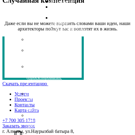
Случайная компетенция
Фундамент
Разработка
каркасов
Проработка
сложных
Даже если вы не можете выразить словами ваши идеи, наши
конструктивных
архитекторы поймут вас и воплотят их в жизнь.
узлов
3D
визуализация
Цифровая
карта
GRADOPLAN
BIM
Проектирование
(проектирование
в
Скачать презентацию
BIM)
Дизайн
Услуги
интерьера
Проекты
и
Контакты
Экстерьера
Карта сайта
Проектирование
+7 700 305 1718
жилых
Заказать звонок
домов
г. Алматы, ул.Наурызбай батыра 8,