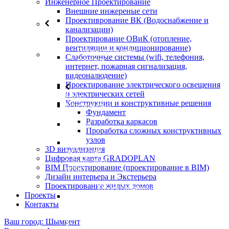
Инженерное Проектирование
Внешние инжереные сети
Проективрование ВК (Водоснабжение и
канализации)
Назад
Проектирование ОВиК (отопление,
вентиляции и кондиционирование)
Проектирование
Слаботочные системы (wifi, телефония,
городов
интернет, пожарная сигнализация,
видеоналюдение)
Проектирование электрического освещения
и электрических сетей
Назад
Конструкции и конструктивные решения
Генеральный
Фундамент
План
Разработка каркасов
Мастер
Проработка сложных конструктивных
план
узлов
План
3D визуализация
детальной
Цифровая карта GRADOPLAN
планировки
BIM Проектирование (проектирование в BIM)
(ПДП)
Дизайн интерьера и Экстерьера
Проектирование жилых домов
Проектирование
Проекты
рекреационных
Контакты
зон
Ваш город: Шымкент