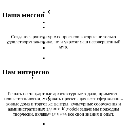
Наша миссия
Назад
Коровники
Мясоперерабатывающие
заводы
Создание архитектурных проектов которые не только
Элеваторы
удовлетворят заказчика, но и украсят наш несовершенный
Зернохранилище
мир.
Молочные
фермы
Обработка
зерна
Нам интересно
Проектирование
коммерческих
объектов
Решать нестандартные архитектурные задачи, применять
новые технологии, создавать проекты для всех сфер жизни –
Назад
жилые дома и торговые центры, культурные сооружения и
Гостиницы
административные здания. К любой задаче мы подходим
Торговые
творчески, вкладывая в нее все свои знания и опыт.
центры
Офисы