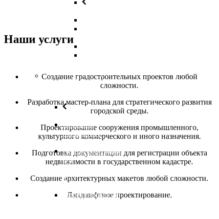
Назад
Школы
Детские
Наши услуги
сады
Больницы
Аэропорт
Инженерное
Создание градостроительных проектов любой
Проектирование
сложности.
Разработка мастер-плана для стратегического развития
городской среды.
Назад
Внешние
Проектирование сооружения промышленного,
инжереные
культурного коммерческого и иного назначения.
сети
Проективрование
Подготовка документации для регистрации объекта
ВК
недвижимости в государственном кадастре.
(Водоснабжение
и
Создание архитектурных макетов любой сложности.
канализации)
Ландшафтное проектирование.
Проектирование
ОВиК
(отопление,