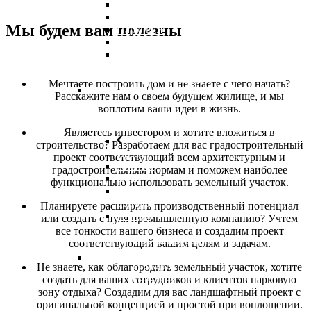
Магазины
Автомойки
Мы будем вам полезны
Парковки
Гаражи
Склады
Проектирование
Мечтаете построить дом и не знаете с чего начать?
промышленных
Расскажите нам о своем будущем жилище, и мы
объектов
воплотим ваши идеи в жизнь.
Являетесь инвестором и хотите вложиться в
строительство? Разработаем для вас градостроительный
Назад
проект соответствующий всем архитектурным и
Ангары
градостроительным нормам и поможем наиболее
Цеха
функционально использовать земельный участок.
Логистические
центры
Планируете расширить производственный потенциал
Заводы
или создать с нуля промышленную компанию? Учтем
все тонкости вашего бизнеса и создадим проект
Проектирование
соответствующий вашим целям и задачам.
общественно
гражданских
Не знаете, как облагородить земельный участок, хотите
объектов
создать для ваших сотрудников и клиентов парковую
зону отдыха? Создадим для вас ландшафтный проект с
оригинальной концепцией и простой при воплощении.